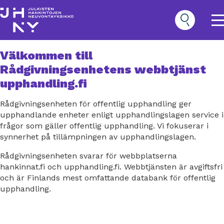
Hoppa
till
huvudinnehåll
O
m
n
Välkommen till
Hankinnat
Rådgivningsenhetens webbtjänst
Päävalikko
upphandling.fi
Rådgivningsenheten för offentlig upphandling ger
upphandlande enheter enligt upphandlingslagen service i
frågor som gäller offentlig upphandling. Vi fokuserar i
synnerhet på tillämpningen av upphandlingslagen.
Rådgivningsenheten svarar för webbplatserna
hankinnat.fi och upphandling.fi. Webbtjänsten är avgiftsfri
och är Finlands mest omfattande databank för offentlig
upphandling.