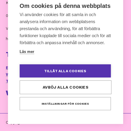
Kommunernas hus, Andra Linjen 14
Om cookies på denna webbplats
Vi använder cookies för att samla in och
00530 Helsingfors
analysera information om webbplatsens
prestanda och användning, för att förbättra
Växel: 09 7711
funktioner kopplade till sociala medier och för att
hankinnat [at] kuntaliitto.fi
förbättra och anpassa innehåll och annonser.
Läs mer
Ta kontakt
E-postservice och kontaktuppgifter
TILLÅT ALLA COOKIES
Webbplatsens tillganglighetsutlatande
Tillgänglighetsrespons (kommunforbundet.fi)
AVBÖJ ALLA COOKIES
Webbtjänst
INSTÄLLNINGAR FÖR COOKIES
Copyright 2024