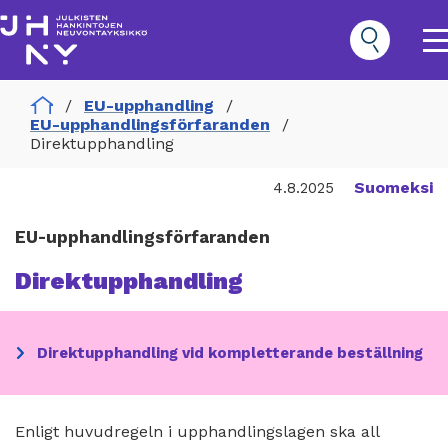
Hoppa
till
huvudinnehåll
O
m
n
Home
EU-upphandling
Hankinnat
EU-upphandlingsförfaranden
Päävalikko
Direktupphandling
Suomeksi
4.8.2025
EU-upphandlingsförfaranden
Direktupphandling
ection
Direktupphandling vid kompletterande beställning
menu
Enligt huvudregeln i upphandlingslagen ska all