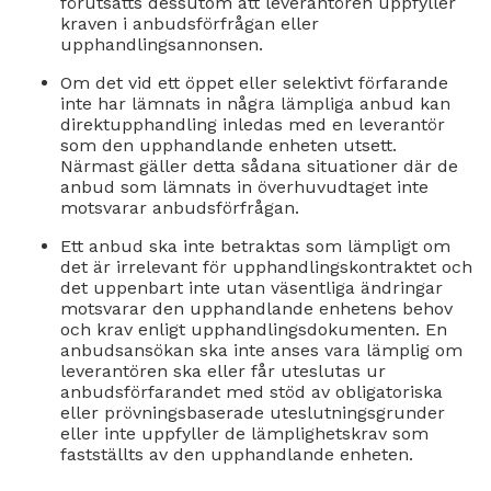
förutsätts dessutom att leverantören uppfyller
kraven i anbudsförfrågan eller
upphandlingsannonsen.
Om det vid ett öppet eller selektivt förfarande
inte har lämnats in några lämpliga anbud kan
direktupphandling inledas med en leverantör
som den upphandlande enheten utsett.
Närmast gäller detta sådana situationer där de
anbud som lämnats in överhuvudtaget inte
motsvarar anbudsförfrågan.
Ett anbud ska inte betraktas som lämpligt om
det är irrelevant för upphandlingskontraktet och
det uppenbart inte utan väsentliga ändringar
motsvarar den upphandlande enhetens behov
och krav enligt upphandlingsdokumenten. En
anbudsansökan ska inte anses vara lämplig om
leverantören ska eller får uteslutas ur
anbudsförfarandet med stöd av obligatoriska
eller prövningsbaserade uteslutningsgrunder
eller inte uppfyller de lämplighetskrav som
fastställts av den upphandlande enheten.