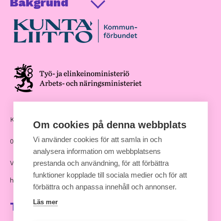
Bakgrund
Kommunernas hus, Andra Linjen 14
Om cookies på denna webbplats
Vi använder cookies för att samla in och
00530 Helsingfors
analysera information om webbplatsens
prestanda och användning, för att förbättra
Växel: 09 7711
funktioner kopplade till sociala medier och för att
hankinnat [at] kuntaliitto.fi
förbättra och anpassa innehåll och annonser.
Läs mer
Ta kontakt