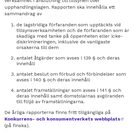
verksamhet i anslutning till tillsynen över
upphandlingslagen. Rapporten ska innehålla ett
sammandrag av
de lagstridiga förfaranden som upptäckts vid
tillsynsverksamheten och de förfaranden som är
skadliga med tanke på öppenheten eller icke-
diskrimineringen, inklusive de vanligaste
orsakerna till dem
antalet åtgärder som avses i 139 § och deras
innehåll
antalet beslut om förbud och förbindelser som
avses i 140 § och deras innehåll
antalet framställningar som avses i 141 § och
deras innehåll samt domstolarnas avgöranden
till följd av framställningarna.
De årliga rapporterna finns fritt tillgängliga på
Konkurrens- och konsumentverkets webbplats
ext
(på finska).
län