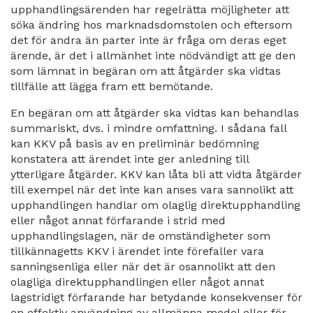
upphandlingsärenden har regelrätta möjligheter att
söka ändring hos marknadsdomstolen och eftersom
det för andra än parter inte är fråga om deras eget
ärende, är det i allmänhet inte nödvändigt att ge den
som lämnat in begäran om att åtgärder ska vidtas
tillfälle att lägga fram ett bemötande.
En begäran om att åtgärder ska vidtas kan behandlas
summariskt, dvs. i mindre omfattning. I sådana fall
kan KKV på basis av en preliminär bedömning
konstatera att ärendet inte ger anledning till
ytterligare åtgärder. KKV kan låta bli att vidta åtgärder
till exempel när det inte kan anses vara sannolikt att
upphandlingen handlar om olaglig direktupphandling
eller något annat förfarande i strid med
upphandlingslagen, när de omständigheter som
tillkännagetts KKV i ärendet inte förefaller vara
sanningsenliga eller när det är osannolikt att den
olagliga direktupphandlingen eller något annat
lagstridigt förfarande har betydande konsekvenser för
en effektiv användning av allmänna medel eller för