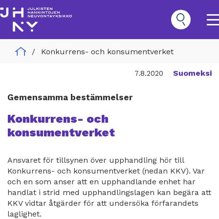
Hoppa
till
huvudinnehåll
O
m
n
Home
Konkurrens- och konsumentverket
Hankinnat
Päävalikko
Suomeksi
7.8.2020
Gemensamma bestämmelser
Konkurrens- och
konsumentverket
Ansvaret för tillsynen över upphandling hör till
Konkurrens- och konsumentverket (nedan KKV). Var
och en som anser att en upphandlande enhet har
handlat i strid med upphandlingslagen kan begära att
KKV vidtar åtgärder för att undersöka förfarandets
laglighet.