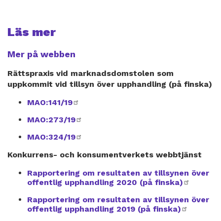
Läs mer
Mer på webben
Rättspraxis vid marknadsdomstolen som
uppkommit vid tillsyn över upphandling (på finska)
MAO:141/19
extern
länk
MAO:273/19
extern
länk
MAO:324/19
extern
länk
Konkurrens- och konsumentverkets webbtjänst
Rapportering om resultaten av tillsynen över
offentlig upphandling 2020 (på finska)
extern
länk
Rapportering om resultaten av tillsynen över
offentlig upphandling 2019 (på finska)
extern
länk