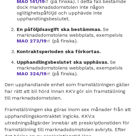
MAO 141/19
extern
(på finska). I detta fall bestämde
dock marknadsdomstolen inte någon
länk
ogiltighetspåföljd och upphävde inte
upphandlingsbeslutet.
En påföljdsavgift ska bestämmas.
Se
marknadsdomstolens webbplats, exempelvis
MAO 273/19
extern
(på finska).
länk
Kontraktsperioden ska förkortas.
Upphandlingsbeslutet ska upphävas.
Se
marknadsdomstolens webbplats, exempelvis
MAO 324/19
extern
(på finska).
länk
Den upphandlande enhet som framställningen gäller
har rätt att bli hörd innan KKV gör sin framställning
till marknadsdomstolen.
Framställningen ska göras inom sex månader från att
upphandlingskontraktet ingicks. KKV:s
utredningsåtgärder innebär att preskriptionstiden för
framställning till marknadsdomstolen avbryts. Efter