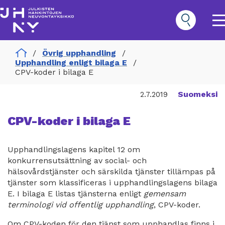
Hoppa
till
huvudinnehåll
O
m
n
Home
Övrig upphandling
Hankinnat
Upphandling enligt bilaga E
Päävalikko
CPV-koder i bilaga E
Suomeksi
2.7.2019
CPV-koder i bilaga E
Upphandlingslagens kapitel 12 om
konkurrensutsättning av social- och
hälsovårdstjänster och särskilda tjänster tillämpas på
tjänster som klassificeras i upphandlingslagens bilaga
E. I bilaga E listas tjänsterna enligt
gemensam
terminologi vid offentlig upphandling
, CPV-koder.
Om CPV-koden för den tjänst som upphandlas finns i