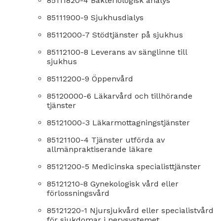
85111820-4 Bakteriologisk analys
85111900-9 Sjukhusdialys
85112000-7 Stödtjänster på sjukhus
85112100-8 Leverans av sänglinne till
sjukhus
85112200-9 Öppenvård
85120000-6 Läkarvård och tillhörande
tjänster
85121000-3 Läkarmottagningstjänster
85121100-4 Tjänster utförda av
allmänpraktiserande läkare
85121200-5 Medicinska specialisttjänster
85121210-8 Gynekologisk vård eller
förlossningsvård
85121220-1 Njursjukvård eller specialistvård
för sjukdomar i nervsystemet