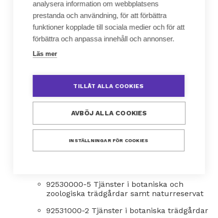
92521000-9 Museitjänster
analysera information om webbplatsens
prestanda och användning, för att förbättra
92521100-0 Utställningstjänster i museer
funktioner kopplade till sociala medier och för att
92521200-1 Konservering av
förbättra och anpassa innehåll och annonser.
utställningsföremål och exemplar
Läs mer
92521210-4 Konservering av
utställningsföremål
TILLÅT ALLA COOKIES
92521220-7 Konservering av föremål
92522000-6 Konservering av historiska
AVBÖJ ALLA COOKIES
platser och byggnader
92522100-7 Konservering av historiska
platser
INSTÄLLNINGAR FÖR COOKIES
92522200-8 Konservering av historiska
byggnader
92530000-5 Tjänster i botaniska och
zoologiska trädgårdar samt naturreservat
92531000-2 Tjänster i botaniska trädgårdar