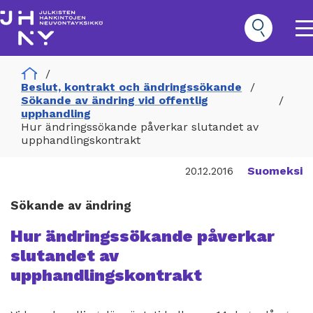
Hoppa
till
huvudinnehåll
O
m
n
Home
Hankinnat
Beslut, kontrakt och ändringssökande
Päävalikko
Sökande av ändring vid offentlig
upphandling
Hur ändringssökande påverkar slutandet av
upphandlingskontrakt
Suomeksi
20.12.2016
Sökande av ändring
Hur ändringssökande påverkar
slutandet av
upphandlingskontrakt