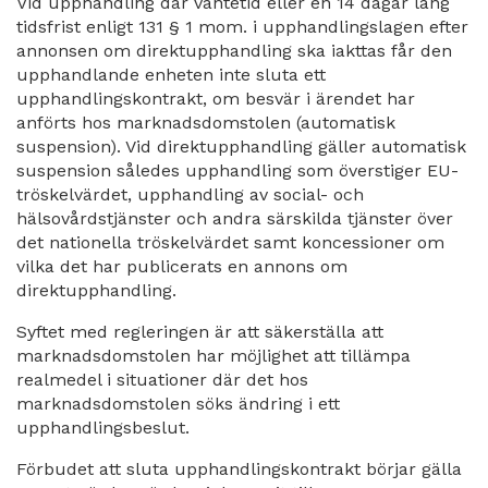
Vid upphandling där väntetid eller en 14 dagar lång
tidsfrist enligt 131 § 1 mom. i upphandlingslagen efter
annonsen om direktupphandling ska iakttas får den
upphandlande enheten inte sluta ett
upphandlingskontrakt, om besvär i ärendet har
anförts hos marknadsdomstolen (automatisk
suspension). Vid direktupphandling gäller automatisk
suspension således upphandling som överstiger EU-
tröskelvärdet, upphandling av social- och
hälsovårdstjänster och andra särskilda tjänster över
det nationella tröskelvärdet samt koncessioner om
vilka det har publicerats en annons om
direktupphandling.
Syftet med regleringen är att säkerställa att
marknadsdomstolen har möjlighet att tillämpa
realmedel i situationer där det hos
marknadsdomstolen söks ändring i ett
upphandlingsbeslut.
Förbudet att sluta upphandlingskontrakt börjar gälla