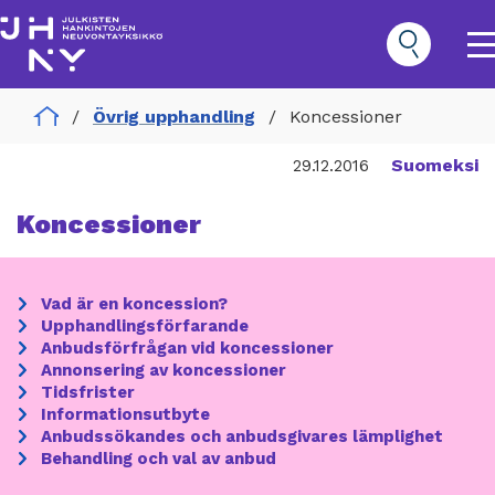
Hoppa
till
huvudinnehåll
O
m
n
Home
Övrig upphandling
Koncessioner
Hankinnat
Päävalikko
Suomeksi
29.12.2016
Koncessioner
ection
Vad är en koncession?
menu
Upphandlingsförfarande
Anbudsförfrågan vid koncessioner
Annonsering av koncessioner
Tidsfrister
Informationsutbyte
Anbudssökandes och anbudsgivares lämplighet
Behandling och val av anbud