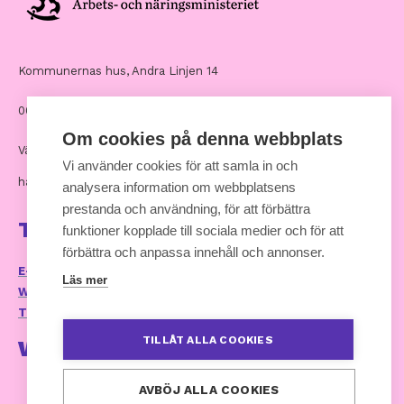
Kommunernas hus, Andra Linjen 14
00530 Helsingfors
Om cookies på denna webbplats
Växel: 09 7711
Vi använder cookies för att samla in och
hankinnat [at] kuntaliitto.fi
analysera information om webbplatsens
prestanda och användning, för att förbättra
Ta kontakt
funktioner kopplade till sociala medier och för att
förbättra och anpassa innehåll och annonser.
E-postservice och kontaktuppgifter
Läs mer
Webbplatsens tillganglighetsutlatande
Tillgänglighetsrespons (kommunforbundet.fi)
TILLÅT ALLA COOKIES
Webbtjänst
AVBÖJ ALLA COOKIES