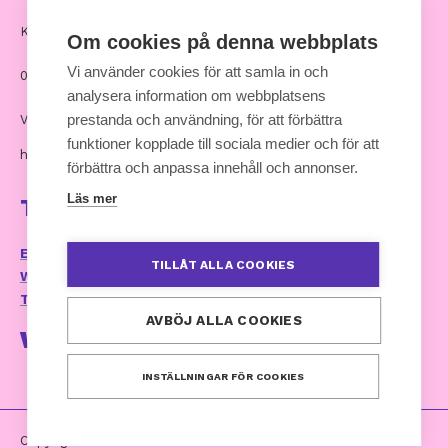
Kommunernas hus, Andra Linjen 14
Om cookies på denna webbplats
Vi använder cookies för att samla in och
00530 Helsingfors
analysera information om webbplatsens
prestanda och användning, för att förbättra
Växel: 09 7711
funktioner kopplade till sociala medier och för att
hankinnat [at] kuntaliitto.fi
förbättra och anpassa innehåll och annonser.
Läs mer
Ta kontakt
E-postservice och kontaktuppgifter
TILLÅT ALLA COOKIES
Webbplatsens tillganglighetsutlatande
Tillgänglighetsrespons (kommunforbundet.fi)
AVBÖJ ALLA COOKIES
Webbtjänst
INSTÄLLNINGAR FÖR COOKIES
Copyright 2024