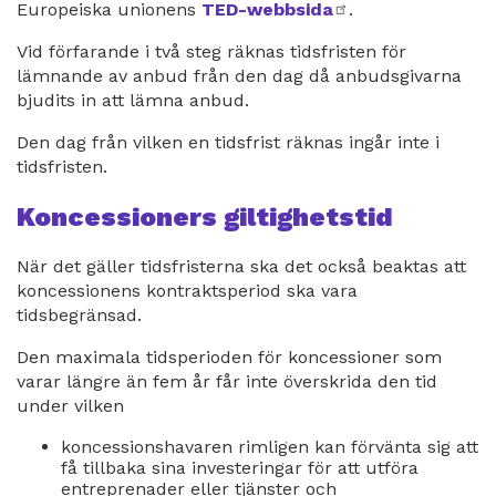
Europeiska unionens
TED-webbsida
extern
.
länk
Vid förfarande i två steg räknas tidsfristen för
lämnande av anbud från den dag då anbudsgivarna
bjudits in att lämna anbud.
Den dag från vilken en tidsfrist räknas ingår inte i
tidsfristen.
Koncessioners giltighetstid
När det gäller tidsfristerna ska det också beaktas att
koncessionens kontraktsperiod ska vara
tidsbegränsad.
Den maximala tidsperioden för koncessioner som
varar längre än fem år får inte överskrida den tid
under vilken
koncessionshavaren rimligen kan förvänta sig att
få tillbaka sina investeringar för att utföra
entreprenader eller tjänster och