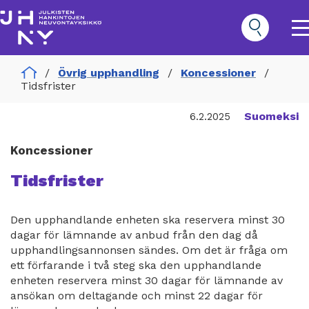
Hoppa
till
huvudinnehåll
O
m
n
Home
Övrig upphandling
Koncessioner
Hankinnat
Tidsfrister
Päävalikko
Suomeksi
6.2.2025
Koncessioner
Tidsfrister
Den upphandlande enheten ska reservera minst 30
dagar för lämnande av anbud från den dag då
upphandlingsannonsen sändes. Om det är fråga om
ett förfarande i två steg ska den upphandlande
enheten reservera minst 30 dagar för lämnande av
ansökan om deltagande och minst 22 dagar för