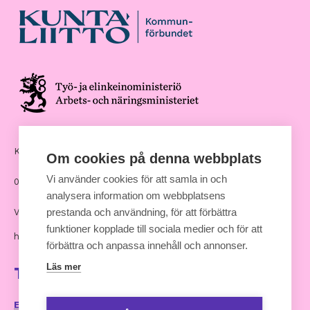
Kommunernas hus, Andra Linjen 14
Om cookies på denna webbplats
Vi använder cookies för att samla in och
00530 Helsingfors
analysera information om webbplatsens
prestanda och användning, för att förbättra
Växel: 09 7711
funktioner kopplade till sociala medier och för att
hankinnat [at] kuntaliitto.fi
förbättra och anpassa innehåll och annonser.
Läs mer
Ta kontakt
E-postservice och kontaktuppgifter