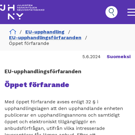
Hoppa
till
huvudinnehåll
O
m
n
Home
EU-upphandling
Hankinnat
EU-upphandlingsförfaranden
Päävalikko
Öppet förfarande
Suomeksi
5.6.2024
EU-upphandlingsförfaranden
Öppet förfarande
Med öppet förfarande avses enligt 32 § i
upphandlingslagen att den upphandlande enheten
publicerar en upphandlingsannons och samtidigt
öppet och elektroniskt tillgängliggör en
anbudsförfrågan, utifrån vilka intresserade
leverantörer får lämna anbud. Efter att