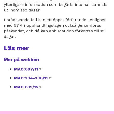
ytterligare information som begärts inte har lämnats
ut inom sex dagar.
I brådskande fall kan ett öppet förfarande i enlighet
med 57 § i upphandlingslagen också genomföras
påskyndat, och då kan anbudstiden förkortas till 15
dagar.
Läs mer
Mer på webben
MAO:607/11
extern
länk
MAO:334-336/13
extern
länk
MAO 635/15
extern
länk