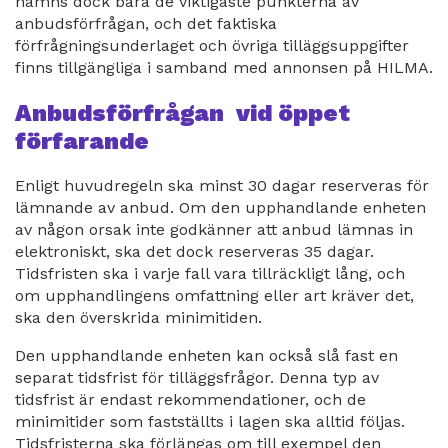
nämns dock bara de viktigaste punkterna av
anbudsförfrågan, och det faktiska
förfrågningsunderlaget och övriga tilläggsuppgifter
finns tillgängliga i samband med annonsen på HILMA.
Anbudsförfrågan vid öppet
förfarande
Enligt huvudregeln ska minst 30 dagar reserveras för
lämnande av anbud. Om den upphandlande enheten
av någon orsak inte godkänner att anbud lämnas in
elektroniskt, ska det dock reserveras 35 dagar.
Tidsfristen ska i varje fall vara tillräckligt lång, och
om upphandlingens omfattning eller art kräver det,
ska den överskrida minimitiden.
Den upphandlande enheten kan också slå fast en
separat tidsfrist för tilläggsfrågor. Denna typ av
tidsfrist är endast rekommendationer, och de
minimitider som fastställts i lagen ska alltid följas.
Tidsfristerna ska förlängas om till exempel den