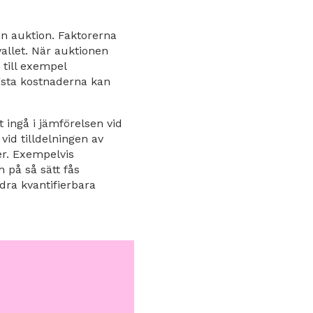
en auktion. Faktorerna
vallet. När auktionen
 till exempel
ägsta kostnaderna kan
 ingå i jämförelsen vid
id tilldelningen av
er. Exempelvis
 på så sätt fås
dra kvantifierbara