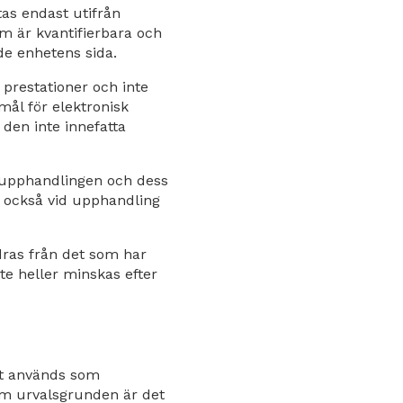
tas endast utifrån
m är kvantifierbara och
de enhetens sida.
prestationer och inte
ål för elektronisk
 den inte innefatta
r upphandlingen och dess
 också vid upphandling
dras från det som har
te heller minskas efter
set används som
 om urvalsgrunden är det