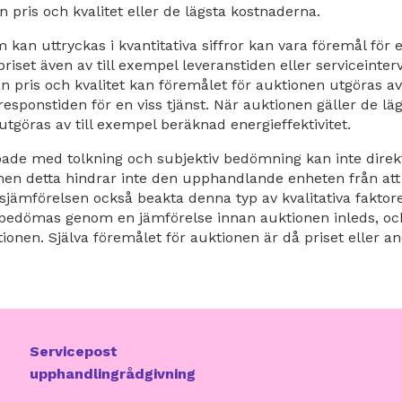
 pris och kvalitet eller de lägsta kostnaderna.
 kan uttryckas i kvantitativa siffror kan vara föremål för 
iset även av till exempel leveranstiden eller serviceinter
n pris och kvalitet kan föremålet för auktionen utgöras av
responstiden för en viss tjänst. När auktionen gäller de l
tgöras av till exempel beräknad energieffektivitet.
ade med tolkning och subjektiv bedömning kan inte direkt
men detta hindrar inte den upphandlande enheten från att v
jämförelsen också beakta denna typ av kvalitativa faktor
bedömas genom en jämförelse innan auktionen inleds, och
onen. Själva föremålet för auktionen är då priset eller an
Servicepost
upphandlingrådgivning