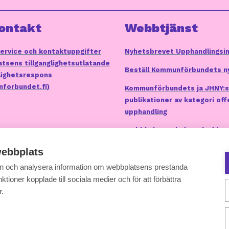
ontakt
Webbtjänst
ervice och kontaktuppgifter
Nyhetsbrevet Upphandlingsi
tsens tillganglighetsutlatande
Beställ Kommunförbundets n
glighetsrespons
forbundet.fi)
Kommunförbundets ja JHNY:s
publikationer av kategori off
upphandling
Webbkakor och dataskydd
ebbplats
 in och analysera information om webbplatsens prestanda
ktioner kopplade till sociala medier och för att förbättra
r.