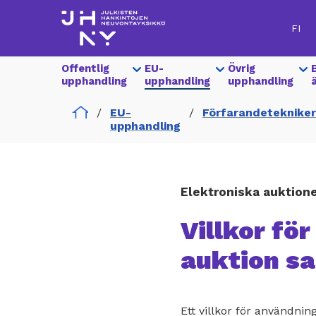
Hoppa
till
FI
huvudinnehåll
Show
Offentlig
Show
EU-
Show
Övrig
Hankinnat
submenu
upphandling
submenu
upphandling
submenu
upphandling
for
for
for
Päävalikko
Home
EU-
Förfarandetekniker
upphandling
Elektroniska auktion
Villkor fö
auktion s
Ett villkor för användnin