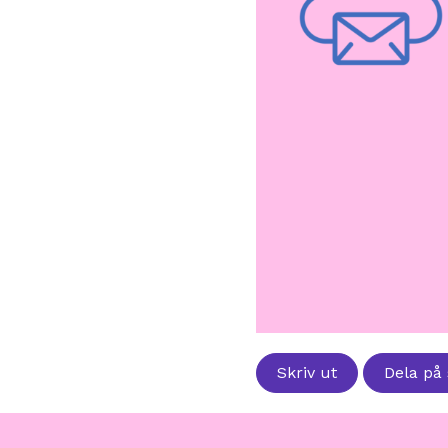
Skriv ut
Dela på 