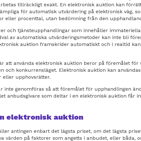
etas tillräckligt exakt. En elektronisk auktion kan förrät
ämpliga för automatisk utvärdering på elektronisk väg, so
ror eller procenttal, utan bedömning från den upphandlan
r och tjänsteupphandlingar som innehåller immateriella 
al av automatiska utvärderingsmetoder kan inte bli förem
ktronisk auktion framskrider automatiskt och i realtid kan
är att använda elektronisk auktion beror på föremålet fö
 och konkurrensläget. Elektronisk auktion kan användas
r eller upphovsrätter.
år inte genomföras så att föremålet för upphandlingen än
let anbudsgivare som deltar i en elektronisk auktion får in
.
n elektronisk auktion
äller antingen enbart det lägsta priset, om det lägsta pri
ya värden på faktorer som angetts i anbudet, eller båda,