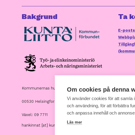
Bakgrund
Ta k
E-posts
Webbpla
Tillgän
(kommun
Kommunernas hus, Andra Linjen 14
Om cookies på denna w
Vi använder cookies för att samla
00530 Helsingfors
och användning, för att förbättra fun
och anpassa innehåll och annonse
Växel: 09 7711
Läs mer
hankinnat [at] kuntaliitto.fi