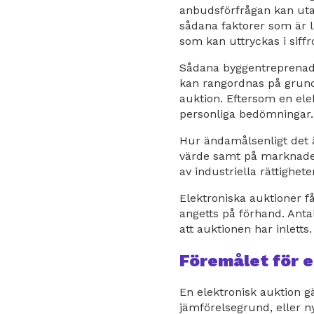
anbudsförfrågan kan utarb
sådana faktorer som är l
som kan uttryckas i siff
Sådana byggentreprenade
kan rangordnas på grundv
auktion. Eftersom en ele
personliga bedömningar.
Hur ändamålsenligt det 
värde samt på marknaden
av industriella rättighete
Elektroniska auktioner f
angetts på förhand. Anta
att auktionen har inletts
Föremålet för e
En elektronisk auktion g
jämförelsegrund, eller n