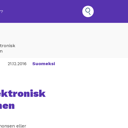
Y?
tronisk
en
Suomeksi
21.12.2016
ektronisk
nen
nnonsen eller