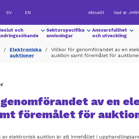
SV
EN
Aktuellt
Vad är JHN
Hankinnat
|
Show
Beslut och
Show
Sektorspecifika
Show
Ansvarsfullhet
Ylävalikko
submenu
ändringssökande
submenu
anvisningar
submenu
och utveckling
for
for
for
(SV)
Elektroniska
Villkor för genomförandet av en elek
auktioner
auktion samt föremålet för auktion
er
r genomförandet av en el
amt föremålet för auktio
g av elektronisk auktion är att innehållet i upphandlingsa