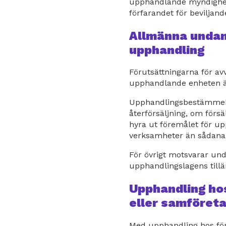
upphandlande myndigheten
förfarandet för beviljand
Allmänna undan
upphandling
Förutsättningarna för avv
upphandlande enheten är 
Upphandlingsbestämmelse
återförsäljning, om förs
hyra ut föremålet för u
verksamheter än sådana s
För övrigt motsvarar un
upphandlingslagens til
Upphandling ho
eller samföret
Med upphandling hos för