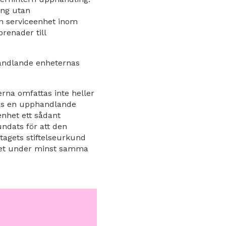
ling utan
n serviceenhet inom
renader till
handlande enheternas
rna omfattas inte heller
las en upphandlande
enhet ett sådant
undats för att den
tagets stiftelseurkund
aget under minst samma