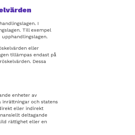
kelvärden
andlingslagen. I
ngslagen. Till exempel
d upphandlingslagen.
öskelvärden eller
agen tillämpas endast på
tröskelvärden. Dessa
ande enheter av
 inrättningar och statens
rekt eller indirekt
inansiellt deltagande
d rättighet eller en