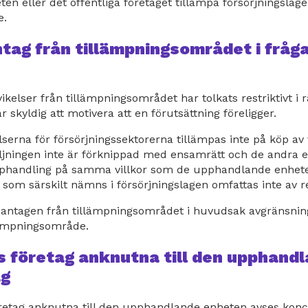
 eller det offentliga företaget tillämpa försörjningslage
e.
tag från tillämpningsområdet i fråg
ikelser från tillämpningsområdet har tolkats restriktivt i r
skyldig att motivera att en förutsättning föreligger.
rna för försörjningssektorerna tillämpas inte på köp av 
äljningen inte är förknippad med ensamrätt och de andra e
pphandling på samma villkor som de upphandlande enhet
om särskilt nämns i försörjningslagen omfattas inte av r
dantagen från tillämpningsområdet i huvudsak avgränsnin
lämpningsområde.
s företag anknutna till den upphand
ag
etag anknutna till den upphandlande enheten avses konc