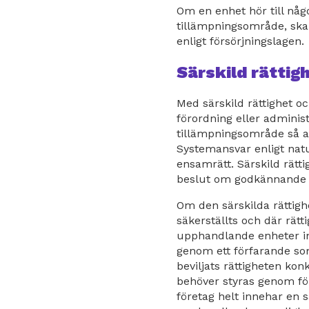
Om en enhet hör till nå
tillämpningsområde, ska
enligt försörjningslagen.
Särskild rättig
Med särskild rättighet o
förordning eller adminis
tillämpningsområde så at
Systemansvar enligt nat
ensamrätt. Särskild rät
beslut om godkännande a
Om den särskilda rättighet
säkerställts och där rätti
upphandlande enheter ino
genom ett förfarande som
beviljats rättigheten ko
behöver styras genom för
företag helt innehar en s