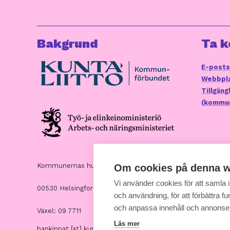
Bakgrund
Ta k
E-posts
Webbpla
Tillgän
(kommun
Kommunernas hus, Andra Linjen 14
Om cookies på denna w
Vi använder cookies för att samla
00530 Helsingfors
och användning, för att förbättra fun
och anpassa innehåll och annonse
Växel: 09 7711
Läs mer
hankinnat [at] kuntaliitto.fi