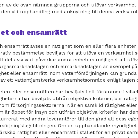
gon av de ovan nämnda grupperna och utövar verksamhet s
 den vid upphandling med anknytning till denna verksamh
het och ensamrätt
ch ensamrätt avses en rättighet som en eller flera enheter
trativ bestämmelse beviljats för att utöva en verksamhet 
t det avsevärt påverkar andra enheters möjlighet att utöv
urgasmarknadslagen och elmarknadslagen är exempel på sä
tighet eller ensamrätt inom vattenförsörjningen kan grun
v ett vattentjänstverks verksamhetsområde enligt lagen o
en eller ensamrätten har beviljats i ett förfarande i vilket
gheterna har beviljats utifrån objektiva kriterier, blir rätti
m försörjningssektorerna. När en särskild rättighet eller
 är öppet för insyn och utifrån objektiva kriterier har de
nkurrerat med andra leverantörer till den grad att dess eg
sörjningslagstiftningen. Om en upphandlande myndighet el
ärskild rättighet eller ensamrätt i stället för en privat s