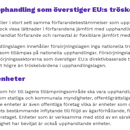
pphandling som överstiger EU:s trös
åller i stort sett samma förfarandebestämmelser som upph
dock vissa lättnader i förfarandena jämfört med upphandli
ndlat förfarande och ramavtal är flexiblare jämfört me
dlingslagen innehåller försörjningslagen inga nationella tr
som tillämpas på nationella upphandlingar. Försörjningsl
örjningssektorerna som överstiger EU:s direktivbaserade 
gt högre än tröskelvärdena i upphandlingslagen.
enheter
m hör till lagens tillämpningsområde ska vara upphandl
m statliga och kommunala myndigheter, offentligrättsliga
 enheter är även offentliga företag vilka är enheter som di
s bestämmande inflytande till följd av ägarförhållande, f
företaget. Enheter som är verksamma med stöd av en särskil
het har beviljat är också upphandlande enheter.