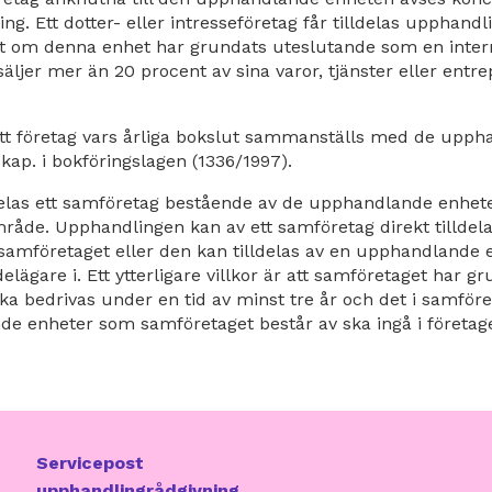
ing. Ett dotter- eller intresseföretag får tilldelas upphand
t om denna enhet har grundats uteslutande som en inter
ljer mer än 20 procent av sina varor, tjänster eller entrep
 ett företag vars årliga bokslut sammanställs med de upp
kap. i bokföringslagen (1336/1997).
elas ett samföretag bestående av de upphandlande enhete
mråde. Upphandlingen kan av ett samföretag direkt tillde
samföretaget eller den kan tilldelas av en upphandlande 
ägare i. Ett ytterligare villkor är att samföretaget har gr
a bedrivas under en tid av minst tre år och det i samföre
de enheter som samföretaget består av ska ingå i föret
Servicepost
upphandlingrådgivning