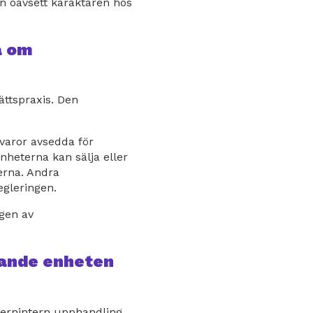
n oavsett karaktären hos
a om
ättspraxis. Den
varor avsedda för
nheterna kan sälja eller
erna. Andra
egleringen.
gen av
lande enheten
ernintern upphandling.