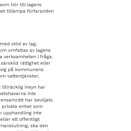
om hör till lagens
et tillämpa förfaranden
 med stöd av lag,
som omfattas av lagens
a verksamheten i fråga.
rskild rättighet eller
da sig på kommunens
m vattentjänster.
 tillräcklig insyn har
ghetshavarna inte
 ensamrätt har beviljats
n privata enhet som
en upphandling inte
ler ett offentligt
ammanslutning, ska den