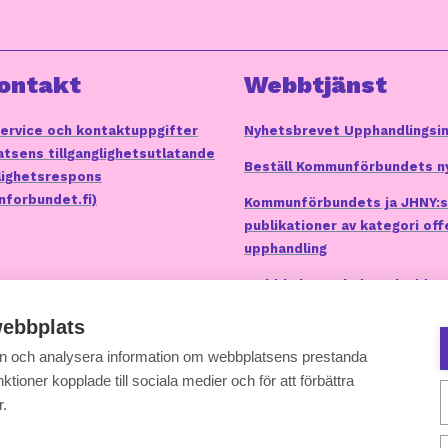
ontakt
Webbtjänst
ervice och kontaktuppgifter
Nyhetsbrevet Upphandlingsi
tsens tillganglighetsutlatande
Beställ Kommunförbundets n
glighetsrespons
forbundet.fi)
Kommunförbundets ja JHNY:s
publikationer av kategori off
upphandling
Webbkakor och dataskydd
ebbplats
 in och analysera information om webbplatsens prestanda
ktioner kopplade till sociala medier och för att förbättra
r.