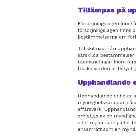
Tillämpas på u
Försörjningslagen inneh
försörjningslagen finns 
bestämmelserna om förha
Till skillnad från upphan
särskilda bestämmelser 
upphandlingar inom förs
tröskelvärden är betydli
Upphandlande 
Upphandlande enheter so
myndighetskaraktär, såso
affärsverk. Upphandlande
omfattas av en myndighet
eller regler som gäller 
ensamrätt som en myndig