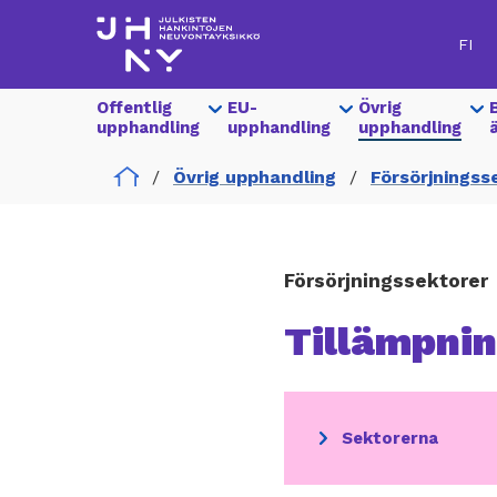
Hoppa
till
FI
huvudinnehåll
Show
Offentlig
Show
EU-
Show
Övrig
Hankinnat
submenu
upphandling
submenu
upphandling
submenu
upphandling
for
for
for
Päävalikko
Home
Övrig upphandling
Försörjningss
Försörjningssektorer
Tillämpni
Section
Sektorerna
menu