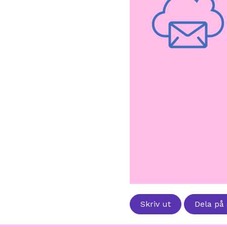
Skriv ut
Dela på 