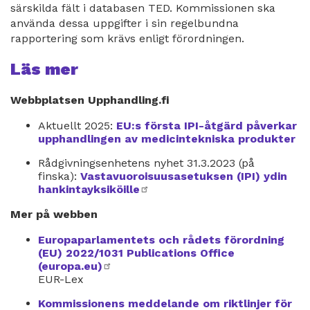
särskilda fält i databasen TED. Kommissionen ska
använda dessa uppgifter i sin regelbundna
rapportering som krävs enligt förordningen.
Läs mer
Webbplatsen Upphandling.fi
Aktuellt 2025:
EU:s första IPI-åtgärd påverkar
upphandlingen av medicintekniska produkter
Rådgivningsenhetens nyhet 31.3.2023 (på
finska):
Vastavuoroisuusasetuksen (IPI) ydin
hankintayksiköille
extern
länk
Mer på webben
Europaparlamentets och rådets förordning
(EU) 2022/1031 Publications Office
(europa.eu)
extern
EUR-Lex
länk
Kommissionens meddelande om riktlinjer för