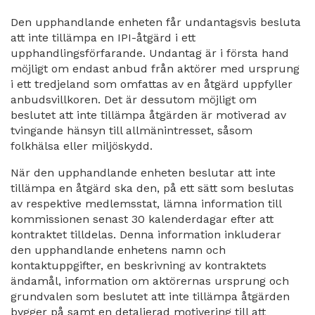
Den upphandlande enheten får undantagsvis besluta
att inte tillämpa en IPI-åtgärd i ett
upphandlingsförfarande. Undantag är i första hand
möjligt om endast anbud från aktörer med ursprung
i ett tredjeland som omfattas av en åtgärd uppfyller
anbudsvillkoren. Det är dessutom möjligt om
beslutet att inte tillämpa åtgärden är motiverad av
tvingande hänsyn till allmänintresset, såsom
folkhälsa eller miljöskydd.
När den upphandlande enheten beslutar att inte
tillämpa en åtgärd ska den, på ett sätt som beslutas
av respektive medlemsstat, lämna information till
kommissionen senast 30 kalenderdagar efter att
kontraktet tilldelas. Denna information inkluderar
den upphandlande enhetens namn och
kontaktuppgifter, en beskrivning av kontraktets
ändamål, information om aktörernas ursprung och
grundvalen som beslutet att inte tillämpa åtgärden
bygger på samt en detaljerad motivering till att