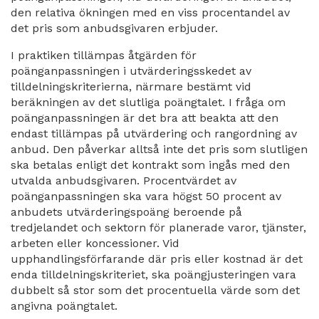
den relativa ökningen med en viss procentandel av
det pris som anbudsgivaren erbjuder.
I praktiken tillämpas åtgärden för
poänganpassningen i utvärderingsskedet av
tilldelningskriterierna, närmare bestämt vid
beräkningen av det slutliga poängtalet. I fråga om
poänganpassningen är det bra att beakta att den
endast tillämpas på utvärdering och rangordning av
anbud. Den påverkar alltså inte det pris som slutligen
ska betalas enligt det kontrakt som ingås med den
utvalda anbudsgivaren. Procentvärdet av
poänganpassningen ska vara högst 50 procent av
anbudets utvärderingspoäng beroende på
tredjelandet och sektorn för planerade varor, tjänster,
arbeten eller koncessioner. Vid
upphandlingsförfarande där pris eller kostnad är det
enda tilldelningskriteriet, ska poängjusteringen vara
dubbelt så stor som det procentuella värde som det
angivna poängtalet.