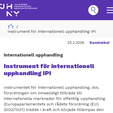
Hoppa
till
huvudinnehåll
O
m
n
Home
Hankinnat
Instrument för internationell upphandling IPI
Päävalikko
Suomeksi
25.2.2026
Internationell upphandling
Instrument för internationell
upphandling IPI
Instrumentet för internationell upphandling, dvs.
förordningen om ömsesidigt tillträde till
internationella marknader för offentlig upphandling
(Europaparlamentets och rådets förordning (EU)
2022/1031) trädde i kraft och började tillämpas den