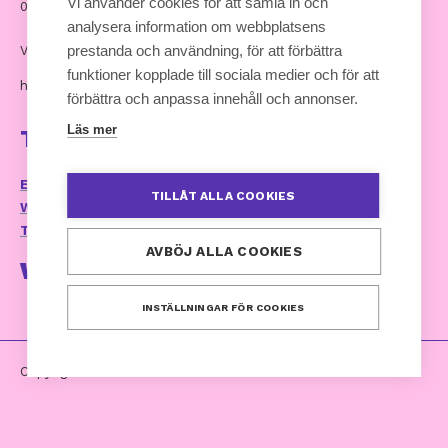
Vi använder cookies för att samla in och
00530 Helsingfors
analysera information om webbplatsens
prestanda och användning, för att förbättra
Växel: 09 7711
funktioner kopplade till sociala medier och för att
hankinnat [at] kuntaliitto.fi
förbättra och anpassa innehåll och annonser.
Läs mer
Ta kontakt
E-postservice och kontaktuppgifter
TILLÅT ALLA COOKIES
Webbplatsens tillganglighetsutlatande
Tillgänglighetsrespons (kommunforbundet.fi)
AVBÖJ ALLA COOKIES
Webbtjänst
INSTÄLLNINGAR FÖR COOKIES
Copyright 2024