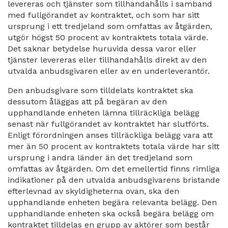
levereras och tjänster som tillhandahålls i samband
med fullgörandet av kontraktet, och som har sitt
ursprung i ett tredjeland som omfattas av åtgärden,
utgör högst 50 procent av kontraktets totala värde.
Det saknar betydelse huruvida dessa varor eller
tjänster levereras eller tillhandahålls direkt av den
utvalda anbudsgivaren eller av en underleverantör.
Den anbudsgivare som tilldelats kontraktet ska
dessutom åläggas att på begäran av den
upphandlande enheten lämna tillräckliga belägg
senast när fullgörandet av kontraktet har slutförts.
Enligt förordningen anses tillräckliga belägg vara att
mer än 50 procent av kontraktets totala värde har sitt
ursprung i andra länder än det tredjeland som
omfattas av åtgärden. Om det emellertid finns rimliga
indikationer på den utvalda anbudsgivarens bristande
efterlevnad av skyldigheterna ovan, ska den
upphandlande enheten begära relevanta belägg. Den
upphandlande enheten ska också begära belägg om
kontraktet tilldelas en grupp av aktörer som består