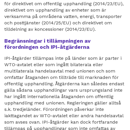
för direktivet om offentlig upphandling (2014/23/EU),
direktivet om upphandling av enheter som är
verksamma på områdena vatten, energi, transporter
och posttjänster (2014/25/EU) och direktivet om
tilldelning av koncessioner (2014/23/EU).
Begränsningar i tillämpningen av
förordningen och IPI-åtgärderna
IPI-åtgärder tillämpas inte på länder som är parter i
WTO-avtalet eller som ingått bilaterala eller
multilaterala handelsavtal med unionen och som
omfattar åtaganden om tillträde till marknaden för
offentlig upphandling. Åtgärderna kan således endast
gälla sådana upphandlingar vars ursprungsland inte
har ingått internationella åtaganden om offentlig
upphandling med unionen. Regleringen gäller alltså
s.k. tredjeländer. Förordningen påverkar inte
iakttagandet av WTO-avtalet eller andra handelsavtal
som avses ovan. IPI-åtgärder kan dock fortfarande
tillämpas på upphandlingar som inte omfattas av