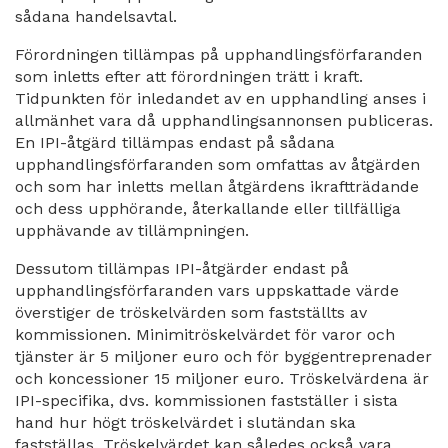
sådana handelsavtal.
Förordningen tillämpas på upphandlingsförfaranden
som inletts efter att förordningen trätt i kraft.
Tidpunkten för inledandet av en upphandling anses i
allmänhet vara då upphandlingsannonsen publiceras.
En IPI-åtgärd tillämpas endast på sådana
upphandlingsförfaranden som omfattas av åtgärden
och som har inletts mellan åtgärdens ikraftträdande
och dess upphörande, återkallande eller tillfälliga
upphävande av tillämpningen.
Dessutom tillämpas IPI-åtgärder endast på
upphandlingsförfaranden vars uppskattade värde
överstiger de tröskelvärden som fastställts av
kommissionen. Minimitröskelvärdet för varor och
tjänster är 5 miljoner euro och för byggentreprenader
och koncessioner 15 miljoner euro. Tröskelvärdena är
IPI-specifika, dvs. kommissionen fastställer i sista
hand hur högt tröskelvärdet i slutändan ska
fastställas. Tröskelvärdet kan således också vara