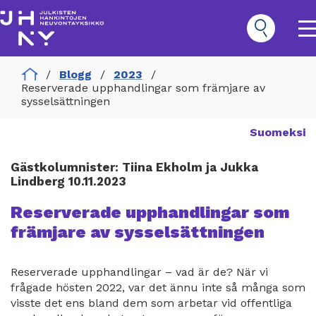
Hoppa
till
huvudinnehåll
O
m
n
Home
Blogg
2023
Hankinnat
Reserverade upphandlingar som främjare av
Päävalikko
sysselsättningen
Suomeksi
Gästkolumnister: Tiina Ekholm ja Jukka
Lindberg 10.11.2023
Reserverade upphandlingar som
främjare av sysselsättningen
Reserverade upphandlingar – vad är de? När vi
frågade hösten 2022, var det ännu inte så många som
visste det ens bland dem som arbetar vid offentliga