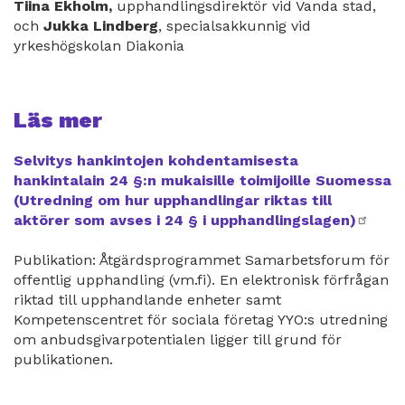
Tiina Ekholm,
upphandlingsdirektör vid Vanda stad,
och
Jukka Lindberg
, specialsakkunnig vid
yrkeshögskolan Diakonia
Läs mer
Selvitys hankintojen kohdentamisesta
hankintalain 24 §:n mukaisille toimijoille Suomessa
(Utredning om hur upphandlingar riktas till
aktörer som avses i 24 § i upphandlingslagen)
exte
länk
Publikation: Åtgärdsprogrammet Samarbetsforum för
offentlig upphandling (vm.fi). En elektronisk förfrågan
riktad till upphandlande enheter samt
Kompetenscentret för sociala företag YYO:s utredning
om anbudsgivarpotentialen ligger till grund för
publikationen.