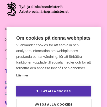
Kommunernas hus, Andra Linjen 14
Om cookies på denna webbplats
00530 Helsingfors
Vi använder cookies för att samla in och
Växel: 09 7711
analysera information om webbplatsens
prestanda och användning, för att förbättra
hankinnat [at] kuntaliitto.fi
funktioner kopplade till sociala medier och för att
förbättra och anpassa innehåll och annonser.
Ta kontakt
Läs mer
E-postservice och kontaktuppgifter
Webbplatsens tillganglighetsutlatande
TILLÅT ALLA COOKIES
Tillgänglighetsrespons (kommunforbundet.fi)
Webbtjänst
AVBÖJ ALLA COOKIES