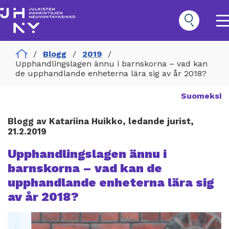
Hoppa
till
huvudinnehåll
O
m
n
Home
Blogg
2019
Hankinnat
Upphandlingslagen ännu i barnskorna – vad kan
Päävalikko
de upphandlande enheterna lära sig av år 2018?
Suomeksi
Blogg av Katariina Huikko, ledande jurist,
21.2.2019
Upphandlingslagen ännu i
barnskorna – vad kan de
upphandlande enheterna lära sig
av år 2018?