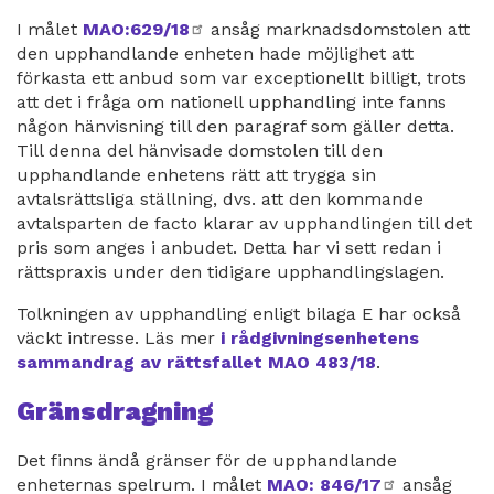
I målet
MAO:629/18
extern
ansåg marknadsdomstolen att
den upphandlande enheten hade möjlighet att
länk
förkasta ett anbud som var exceptionellt billigt, trots
att det i fråga om nationell upphandling inte fanns
någon hänvisning till den paragraf som gäller detta.
Till denna del hänvisade domstolen till den
upphandlande enhetens rätt att trygga sin
avtalsrättsliga ställning, dvs. att den kommande
avtalsparten de facto klarar av upphandlingen till det
pris som anges i anbudet. Detta har vi sett redan i
rättspraxis under den tidigare upphandlingslagen.
Tolkningen av upphandling enligt bilaga E har också
väckt intresse. Läs mer
i rådgivningsenhetens
sammandrag av rättsfallet MAO 483/18
.
Gränsdragning
Det finns ändå gränser för de upphandlande
enheternas spelrum. I målet
MAO: 846/17
extern
ansåg