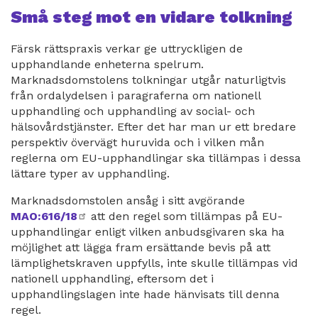
Små steg mot en vidare tolkning
Färsk rättspraxis verkar ge uttryckligen de
upphandlande enheterna spelrum.
Marknadsdomstolens tolkningar utgår naturligtvis
från ordalydelsen i paragraferna om nationell
upphandling och upphandling av social- och
hälsovårdstjänster. Efter det har man ur ett bredare
perspektiv övervägt huruvida och i vilken mån
reglerna om EU-upphandlingar ska tillämpas i dessa
lättare typer av upphandling.
Marknadsdomstolen ansåg i sitt avgörande
MAO:616/18
extern
att den regel som tillämpas på EU-
upphandlingar enligt vilken anbudsgivaren ska ha
länk
möjlighet att lägga fram ersättande bevis på att
lämplighetskraven uppfylls, inte skulle tillämpas vid
nationell upphandling, eftersom det i
upphandlingslagen inte hade hänvisats till denna
regel.