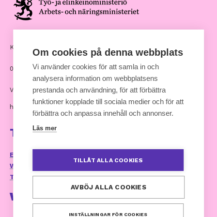
Kommunernas hus, Andra Linjen 14
Om cookies på denna webbplats
Vi använder cookies för att samla in och
00530 Helsingfors
analysera information om webbplatsens
prestanda och användning, för att förbättra
Växel: 09 7711
funktioner kopplade till sociala medier och för att
hankinnat [at] kuntaliitto.fi
förbättra och anpassa innehåll och annonser.
Läs mer
Ta kontakt
E-postservice och kontaktuppgifter
TILLÅT ALLA COOKIES
Webbplatsens tillganglighetsutlatande
Tillgänglighetsrespons (kommunforbundet.fi)
AVBÖJ ALLA COOKIES
Webbtjänst
INSTÄLLNINGAR FÖR COOKIES