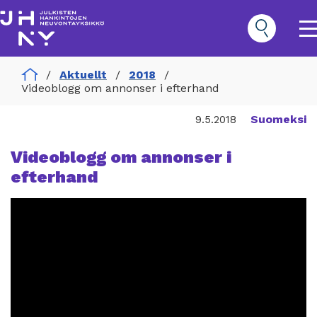
Hoppa
till
huvudinnehåll
O
m
n
Home
Aktuellt
2018
Hankinnat
Videoblogg om annonser i efterhand
Päävalikko
Suomeksi
9.5.2018
Videoblogg om annonser i
efterhand