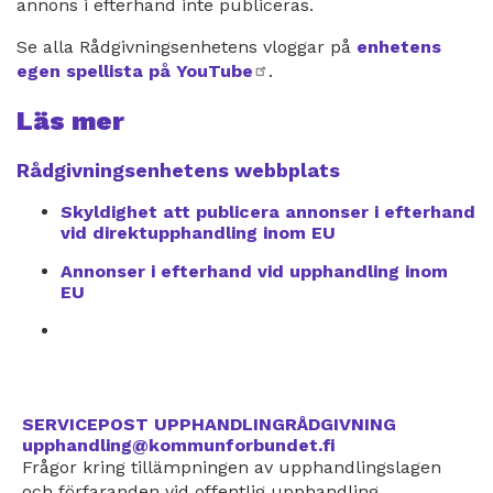
annons i efterhand inte publiceras.
Se alla Rådgivningsenhetens vloggar på
enhetens
egen spellista på YouTube
extern
.
länk
Läs mer
Rådgivningsenhetens webbplats
Skyldighet att publicera annonser i efterhand
vid direktupphandling inom EU
Annonser i efterhand vid upphandling inom
EU
SERVICEPOST UPPHANDLINGRÅDGIVNING
upphandling@kommunforbundet.fi
Frågor kring tillämpningen av upphandlingslagen
och förfaranden vid offentlig upphandling