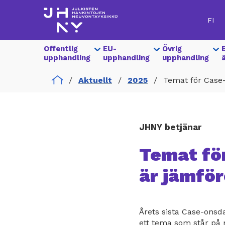
Hoppa
till
FI
huvudinnehåll
Show
Offentlig
Show
EU-
Show
Övrig
Hankinnat
submenu
upphandling
submenu
upphandling
submenu
upphandling
for
for
for
Päävalikko
Home
Aktuellt
2025
Temat för Case
JHNY betjänar
Temat fö
är jämför
Årets sista Case-ons
ett tema som står på 