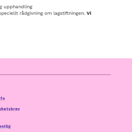
ig upphandling
peciellt rådgivning om lagstiftningen.
Vi
nfo
yhetsbrev
entlig