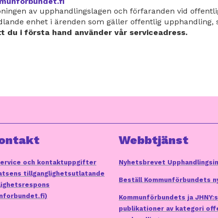
unforbundet.fi
pningen av upphandlingslagen och förfaranden vid offentl
lande enhet i ärenden som gäller offentlig upphandling, s
 du i första hand använder vår serviceadress.
ontakt
Webbtjänst
ervice och kontaktuppgifter
Nyhetsbrevet Upphandlingsi
tsens tillganglighetsutlatande
Beställ Kommunförbundets n
glighetsrespons
forbundet.fi)
Kommunförbundets ja JHNY:s
publikationer av kategori off