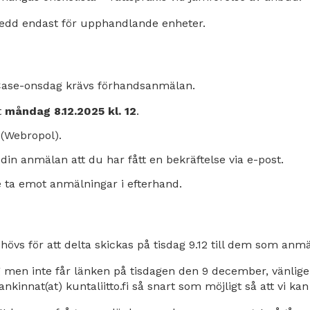
edd endast för upphandlande enheter.
 Case-onsdag krävs förhandsanmälan.
t
måndag 8.12.2025 kl. 12
.
extern
(Webropol).
länk
 din anmälan att du har fått en bekräftelse via e-post.
te ta emot anmälningar i efterhand.
vs för att delta skickas på tisdag 9.12 till dem som anmäl
men inte får länken på tisdagen den 9 december, vänligen
nkinnat(at) kuntaliitto.fi så snart som möjligt så att vi ka