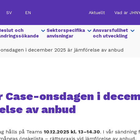
SV
EN
Aktuellt
Vad är JHN
Hankinnat
|
Show
Beslut och
Show
Sektorspecifika
Show
Ansvarsfullhet
Ylävalikko
submenu
ändringssökande
submenu
anvisningar
submenu
och utveckling
for
for
for
(SV)
-onsdagen i december 2025 är jämförelse av anbud
r Case-onsdagen i dece
else av anbud
dag hålls på Teams
10.12.2025 kl. 13–14.30
.
I vår sändning f
mångas önskelista – rättspraxis vid jämförelse av anbud.