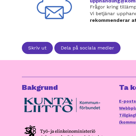
upphandling@komm
Frågor kring tilläm
Vi betjänar upphand
rekommenderar att
Skriv ut
Dela på sociala medier
Bakgrund
Ta k
E-posts
Webbpla
Tillgän
(kommun